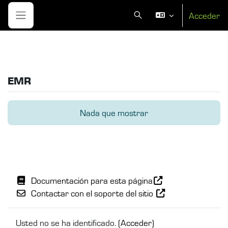
Salta al contenido principal
Acceder
Selector de búsqueda de entra
Panel lateral
EMR
Nada que mostrar
Documentación para esta página
Contactar con el soporte del sitio
Usted no se ha identificado. (
Acceder
)